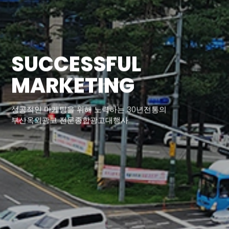
중소기업 혁신바우처
중소기업 혁신바우처
공식수행기관
공식수행기관
SUCCESSFUL
MARKETING
성공적인 마케팅을 위해 노력하는 30년전통의
부산옥외광고 전문종합광고대행사